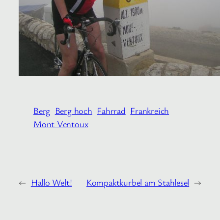
Berg
Berg hoch
Fahrrad
Frankreich
Mont Ventoux
←
Hallo Welt!
Kompaktkurbel am Stahlesel
→