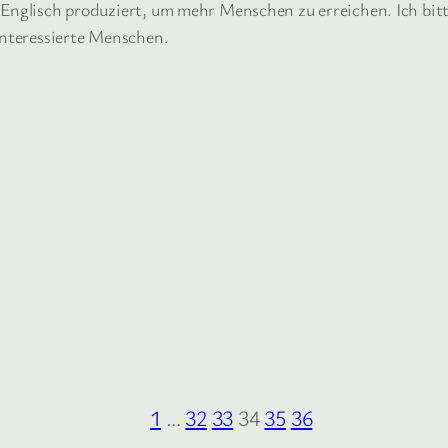
 Englisch produziert, um mehr Menschen zu erreichen. Ich bit
interessierte Menschen.
1
…
32
33
34
35
36