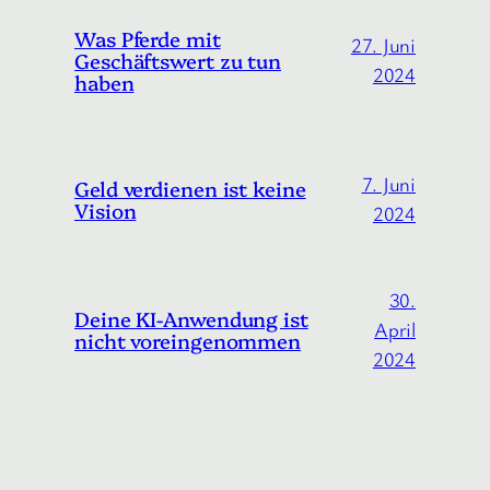
Was Pferde mit
27. Juni
Geschäftswert zu tun
2024
haben
7. Juni
Geld verdienen ist keine
Vision
2024
30.
Deine KI-Anwendung ist
April
nicht voreingenommen
2024