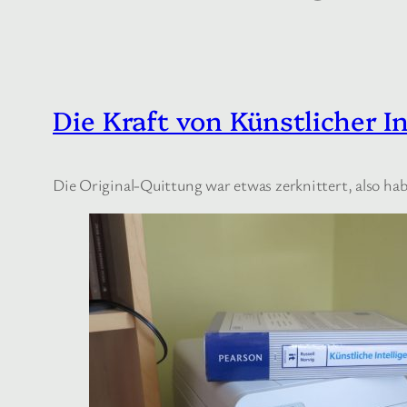
Die Kraft von Künstlicher In
Die Original-Quittung war etwas zerknittert, also hab