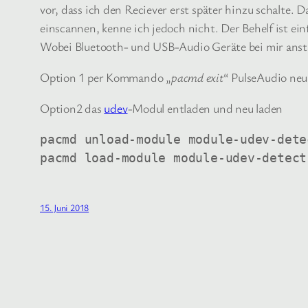
vor, dass ich den Reciever erst später hinzu schalte
einscannen, kenne ich jedoch nicht. Der Behelf ist ei
Wobei Bluetooth- und USB-Audio Geräte bei mir ansta
Option 1 per Kommando „
pacmd exit
“ PulseAudio neu
Option2 das
udev
-Modul entladen und neu laden
pacmd unload-module module-udev-detec
pacmd load-module module-udev-detect
15. Juni 2018