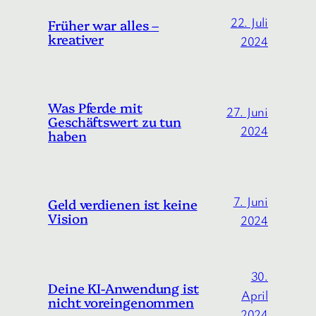
22. Juli
Früher war alles –
kreativer
2024
Was Pferde mit
27. Juni
Geschäftswert zu tun
2024
haben
7. Juni
Geld verdienen ist keine
Vision
2024
30.
Deine KI-Anwendung ist
April
nicht voreingenommen
2024