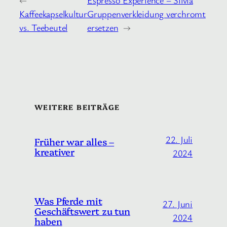
←
Espresso Experience – Silvia
Kaffeekapselkultur
Gruppenverkleidung verchromt
vs. Teebeutel
ersetzen
→
WEITERE BEITRÄGE
22. Juli
Früher war alles –
kreativer
2024
Was Pferde mit
27. Juni
Geschäftswert zu tun
2024
haben